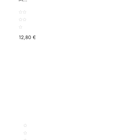
Astral
12,80 €
LISTE DE SOUHAITS
Chariot
Bague
Branche
En
Cornaline