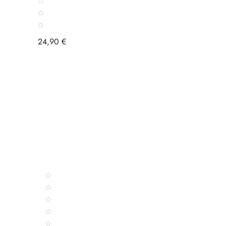
24,90 €
LISTE DE SOUHAITS
Chariot
Bâton
De
Sauge