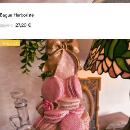
Bague Herboriste
Prix
Prix
27,20 €
32,00 €
habituel
Promo !