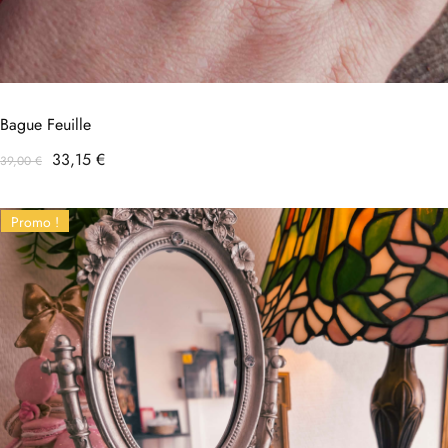
Bague Feuille
Prix
Prix
33,15 €
39,00 €
habituel
Promo !