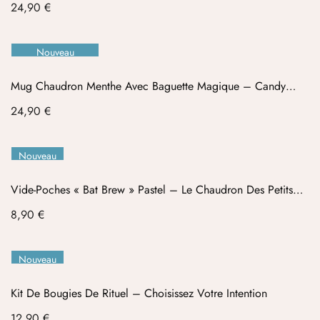
Prix
24,90 €
Nouveau
Rupture De Stock
Mug Chaudron Menthe Avec Baguette Magique – Candy
Cauldron
Prix
24,90 €
Nouveau
Vide-Poches « Bat Brew » Pastel – Le Chaudron Des Petits
Trésors
Prix
8,90 €
Nouveau
Kit De Bougies De Rituel – Choisissez Votre Intention
Prix
12,90 €