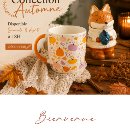
1
2
3
4
5
Bienvenue