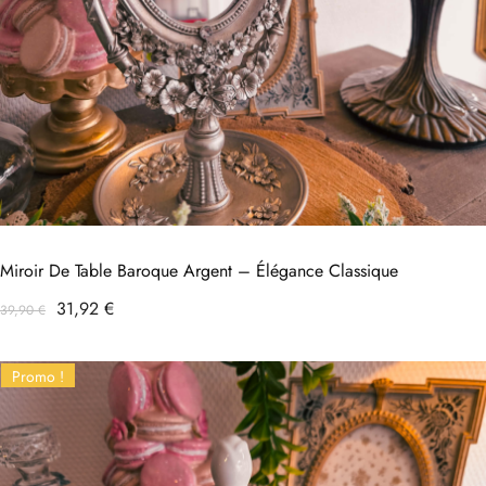
Miroir De Table Baroque Argent – Élégance Classique
Prix
Prix
31,92 €
39,90 €
habituel
Promo !