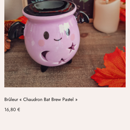
Brûleur « Chaudron Bat Brew Pastel »
Prix
16,80 €