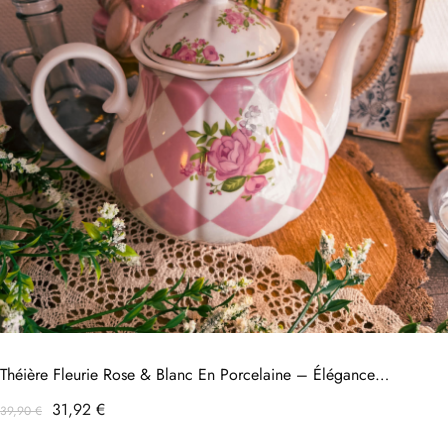
Théière Fleurie Rose & Blanc En Porcelaine – Élégance
Romantique
Prix
Prix
31,92 €
39,90 €
habituel