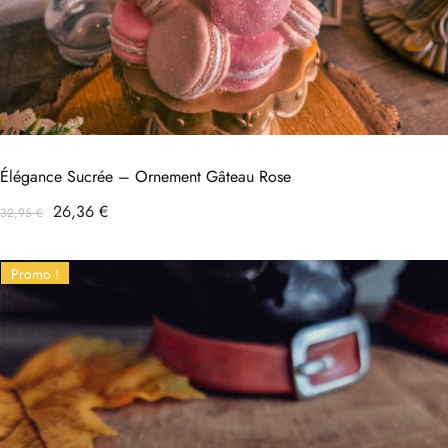
Élégance Sucrée – Ornement Gâteau Rose
Prix
Prix
26,36 €
32,95 €
habituel
Promo !