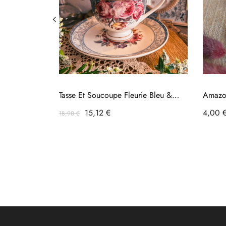
Tasse Et Soucoupe Fleurie Bleu &
Amazo
Blanc – Élégance Vintage
Prix
Prix
Prix
Chariot
15,12 €
4,00 
18,90 €
habituel