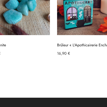
nite
Brûleur « L'Apothicairerie Enc
»
Prix
€
Chariot
16,90 €
Chariot