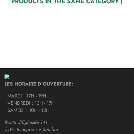
PRODUCTS IN THE SAME CATEGORY )
LES HORAIRE D'OUVERTURE:
• MARDI : 17H - 19H
• VENDREDI : 13H - 17H
• SAMEDI : 10H - 12H
Route d'Eghezée 141
5190 Jemeppe sur Sambre