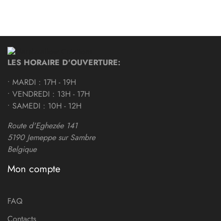
LES HORAIRE D'OUVERTURE:
• MARDI : 17H - 19H
• VENDREDI : 13H - 17H
• SAMEDI : 10H - 12H
Route d'Eghezée 141
5190 Jemeppe sur Sambre
Belgique
Mon compte
FAQ
Contacts