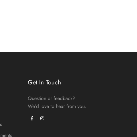
habituel
Get In Touch
Question or feedback?
We’d love to hear from you.
s
ements