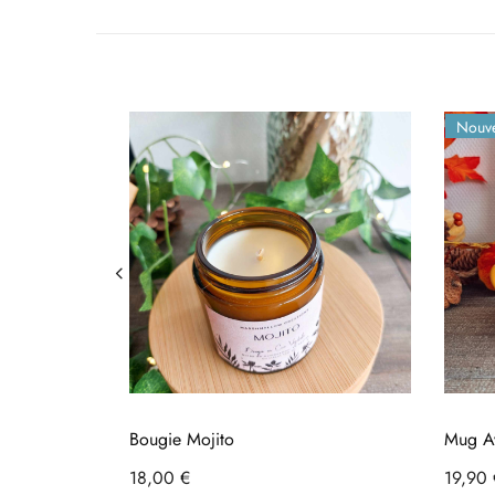
Nouv
Bougie Mojito
Mug Av
Pumpki
Prix
Prix
18,00 €
Chariot
19,90 
L'Inco