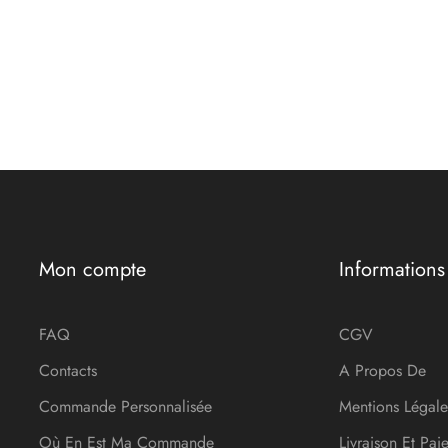
Mon compte
Informations
FAQ
CGV
Contacts
A Propos De
Commande Personnalisée
Mentions Légale
Où En Est Ma Commande
Livraison Et Pai