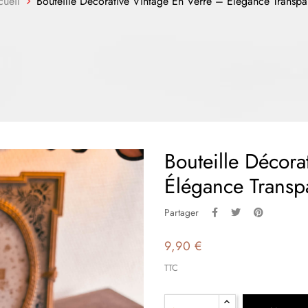
ueil
Bouteille Décorative Vintage En Verre – Élégance Transpa
Bouteille Décora
Élégance Transp
Partager
9,90 €
TTC