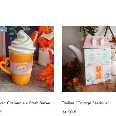
eau
ec Couvercle « Fresh Brewed
Théière "Cottage Féérique"
n Spice Latte » –
Prix
€
Chariot
34,60 €
Chariot
ntournable De L'Automne