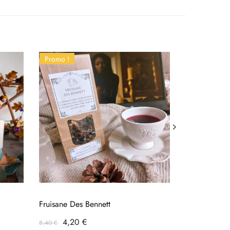
Promo !
Fruisane Des Bennett
Fondants Pa
Prix
Prix
Prix
4,20 €
Chariot
8,50 €
Chari
8,40 €