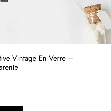
rente
tive Vintage En Verre –
arente